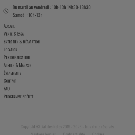
Du mardi au vendredi : 10h-13h 14h30-18h30
Samedi : 10h-13h
Accueil
Vente & Essai
Entretien & Réparation
Location
Personnalisation
Atelier & Magasin
Évènements
Contact
FAQ
Programme fidélité
Copyright © L'Art des Notes 2019 - 2026 - Tous droits réservés.
Mentions légales
Confidentialité
Cookies