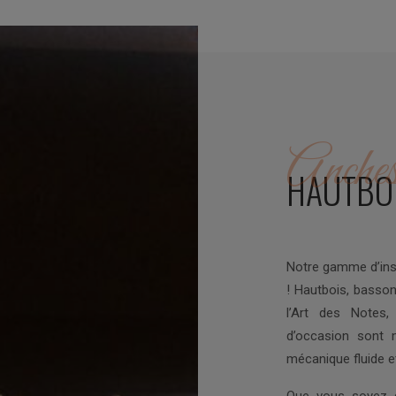
Anches
HAUTBOI
Notre gamme d’ins
! Hautbois, basson
l’Art des Notes
d’occasion sont 
mécanique fluide e