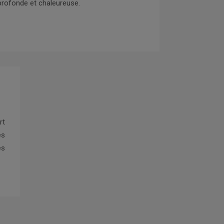
profonde et chaleureuse.
rt
es
es