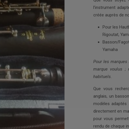
Que vous soyez d
l’instrument adap
créée auprès de no
Pour les Haut
Rigoutat, Yam
Basson/Fagott
Yamaha
Pour les marques 
marque voulus ; 
habituels.
Que vous recherc
anglais, un basso
modèles adaptés à 
directement en ma
pour vous permett
rendu de chaque i