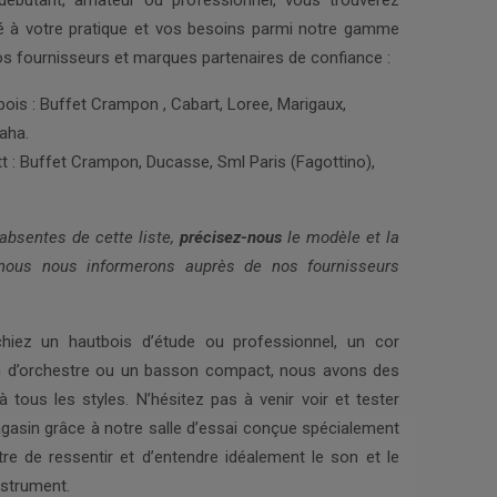
ébutant, amateur ou professionnel, vous trouverez
té à votre pratique et vos besoins parmi notre gamme
s fournisseurs et marques partenaires de confiance :
bois : Buffet Crampon , Cabart, Loree, Marigaux,
aha.
 : Buffet Crampon, Ducasse, Sml Paris (Fagottino),
absentes de cette liste,
précisez-nous
le modèle et la
nous nous informerons auprès de nos fournisseurs
hiez un hautbois d’étude ou professionnel, un cor
n d’orchestre ou un basson compact, nous avons des
tous les styles. N’hésitez pas à venir voir et tester
gasin grâce à notre salle d’essai conçue spécialement
re de ressentir et d’entendre idéalement le son et le
nstrument.