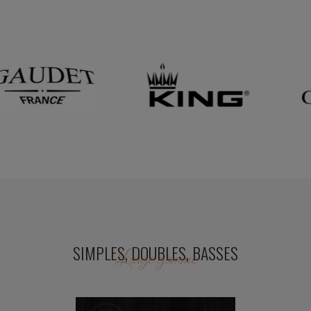
SIMPLES, DOUBLES, BASSES
Large gamme