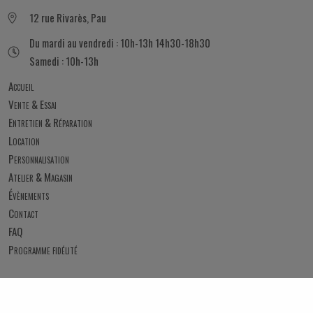
12 rue Rivarès, Pau
Du mardi au vendredi : 10h-13h 14h30-18h30
Samedi : 10h-13h
Accueil
Vente & Essai
Entretien & Réparation
Location
Personnalisation
Atelier & Magasin
Évènements
Contact
FAQ
Programme fidélité